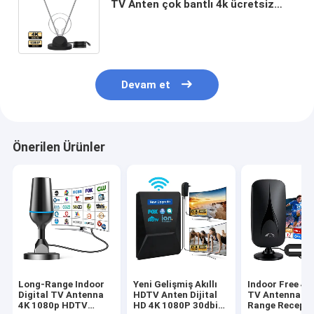
TV Anten çok bantlı 4k ücretsiz
dijital teleskopik hava sinyali
güçlendirici Dijital ev TV Anten
Devam et
Önerilen Ürünler
Long-Range Indoor
Yeni Gelişmiş Akıllı
Indoor Free 4
Digital TV Antenna
HDTV Anten Dijital
TV Antenna fo
4K 1080p HDTV
HD 4K 1080P 30dbi
Range Recepti