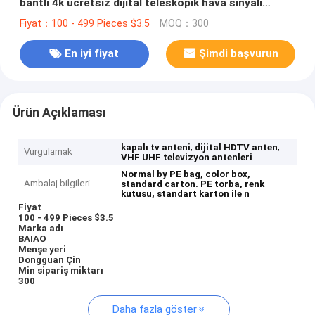
bantlı 4k ücretsiz dijital teleskopik hava sinyali
güçlendirici Dijital ev TV Anten
Fiyat：100 - 499 Pieces $3.5
MOQ：300
En iyi fiyat
Şimdi başvurun
Ürün Açıklaması
,
,
kapalı tv anteni
dijital HDTV anten
Vurgulamak
VHF UHF televizyon antenleri
Normal by PE bag, color box,
Ambalaj bilgileri
standard carton.
PE torba, renk
kutusu, standart karton ile n
Fiyat
100 - 499 Pieces $3.5
Marka adı
BAIAO
Menşe yeri
Dongguan Çin
Min sipariş miktarı
300
Daha fazla göster